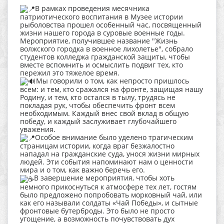
В рамках проведения месячника
патриотического воспитания в Музее истории
рыболовства прошел особенный час, посвященный
жизни нашего города в суровые военные годы.
Мероприятие, получившее название "Жизнь
волжского городка в военное лихолетье", собрало
студентов колледжа гражданской защиты, чтобы
вместе вспомнить и осмыслить подвиг тех, кто
пережил это тяжелое время.
Мы говорили о том, как непросто пришлось
всем: и тем, кто сражался на фронте, защищая нашу
Родину, и тем, кто остался в тылу, трудясь не
покладая рук, чтобы обеспечить фронт всем
необходимым. Каждый внес свой вклад в общую
победу, и каждый заслуживает глубочайшего
уважения.
Особое внимание было уделено трагическим
страницам истории, когда враг безжалостно
нападал на гражданские суда, унося жизни мирных
людей. Эти события напоминают нам о ценности
мира и о том, как важно беречь его.
В завершение мероприятия, чтобы хоть
немного прикоснуться к атмосфере тех лет, гостям
было предложено попробовать морковный чай, или
как его называли солдаты «Чай Победы», и сытные
фронтовые бутерброды. Это было не просто
угощение, а возможность почувствовать дух