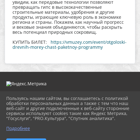
увидим, как передовые технологии позволяют
превращать гипс в высококачественные
строительные материалы, удобрения и другие
продукты, играющие ключевую роль в экономике
региона и страны. Покажем, как научный прогресс
и вековые знания объединяются, чтобы раскрыть
весь потенциал природных сокровищ.
КУПИТЬ БИЛЕТ:
https://vmuzey.com/event/otgoloski-
drevnih-morey-chast-paketnoy-programmy
Пользуясь нашим сайтом, вы соглашаетесь с политикой
2026 г. muzeitet.ru
обработки персональных данных а также с тем что наш
Вход
веб-сайт и другие подключенные к веб-сайту сторонние
Карта сайта
сервисы используют cookies такие как Яндекс Метрика,
Политика обработки персональных данных
"Госуслуги", "PRO.Культура", "Спутник аналитика".
Подробнее
Сделано на KubCMS
Разработка и поддержка