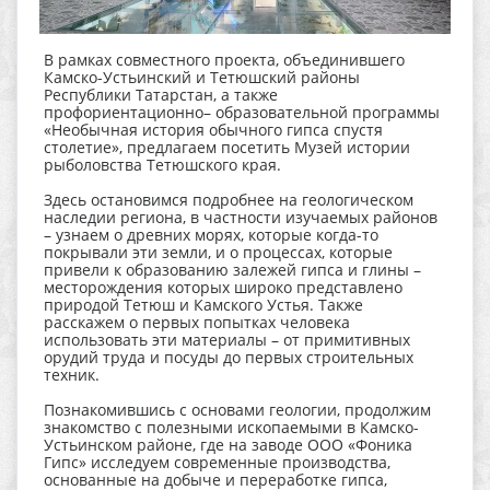
В рамках совместного проекта, объединившего
Камско-Устьинский и Тетюшский районы
Республики Татарстан, а также
профориентационно– образовательной программы
«Необычная история обычного гипса спустя
столетие», предлагаем посетить Музей истории
рыболовства Тетюшского края.
Здесь остановимся подробнее на геологическом
наследии региона, в частности изучаемых районов
– узнаем о древних морях, которые когда-то
покрывали эти земли, и о процессах, которые
привели к образованию залежей гипса и глины –
месторождения которых широко представлено
природой Тетюш и Камского Устья. Также
расскажем о первых попытках человека
использовать эти материалы – от примитивных
орудий труда и посуды до первых строительных
техник.
Познакомившись с основами геологии, продолжим
знакомство с полезными ископаемыми в Камско-
Устьинском районе, где на заводе ООО «Фоника
Гипс» исследуем современные производства,
основанные на добыче и переработке гипса,