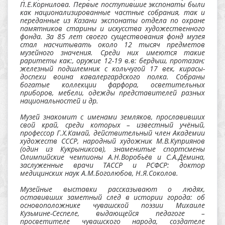
П.Е.Корнилова. Первые поступившие экспонаты были
как национализированные частные собрания, так и
переданные из Казани экспонаты отдела по охране
памятников старины и искусства художественного
фонда. За 85 лет своего существования фонд музея
стал насчитывать около 12 тысяч предметов
музейного значения. Среди них имеются такие
раритеты как:, оружие 12-19 в.в: бердыш, протазан;
железный подшлемник с кольчугой 17 век, кирасы-
доспехи воина кавалергардского полка. Собраны
богатые коллекции фарфора, осветительных
приборов, мебели, одежды представителей разных
национальностей и др.
Музей знакомит с именами земляков, прославивших
свой край, среди которых – известный учёный,
профессор Г.Х.Камай, действительный член Академии
художеств СССР, народный художник М.В.Куприянов
(один из Кукрыниксов), знаменитые спортсмены
Олимпийские чемпионы А.Н.Воробьёв и С.А.Дёмина,
заслуженные врачи ТАССР и РСФСР: доктор
медицинских наук А.М.Боголюбов, Н.Я.Соколов.
Музейные выставки рассказывают о людях,
оставивших заметный след в истории города: об
основоположнике чувашской поэзии Михаиле
Кузьмине-Сеспеле, выдающейся педагоге –
просветителе чувашского народа, создателе