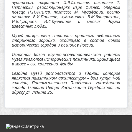
чувашского алфавита И.Я.Яковлеве, писателе Т.
Петтерки, революционерке Вере Фигнер, оперном
певеце Н.Н.Фигнер, поэтессе М. Музафарии, поэте-
идиллике В.И.Панаеве, художниках В.М.Заверткине,
И.В.Гугорове, И.С.Кузнецове и многих других
известных людях.
Музей раскрывает страницы прошлого небольшого
старинного городка, входящего в состав Союза
исторических городов и регионов России.
Основной базой научно-исследовательской работы
музея являются исторические памятники, хранящиеся
в музее – его коллекции, фонды.
Сегодня музей располагается в здании, которое
является памятником архитектуры – дом купца 1-ой
гильдии, Потомственного Почётного гражданина
города Тетюши Петра Васильевича Серебрякова, по
адресу ул. Ленина 25.