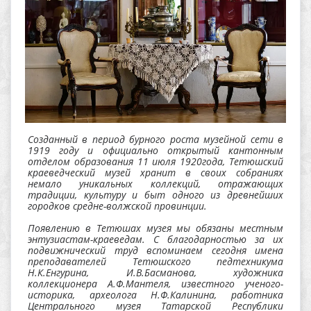
Созданный в период бурного роста музейной сети в
1919 году и официально открытый кантонным
отделом образования 11 июля 1920года, Тетюшский
краеведческий музей хранит в своих собраниях
немало уникальных коллекций, отражающих
традиции, культуру и быт одного из древнейших
городков средне-волжской провинции.
Появлению в Тетюшах музея мы обязаны местным
энтузиастам-краеведам. С благодарностью за их
подвижнический труд вспоминаем сегодня имена
преподавателей Тетюшского педтехникума
Н.К.Енгурина, И.В.Басманова, художника
коллекционера А.Ф.Мантеля, известного ученого-
историка, археолога Н.Ф.Калинина, работника
Центрального музея Татарской Республики