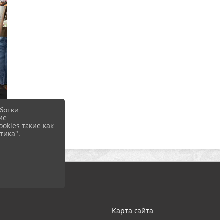
ботки
ие
okies такие как
тика".
Карта сайта