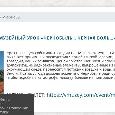
 «Чернобы...
МУЗЕЙНЫЙ УРОК «ЧЕРНОБЫЛЬ… ЧЕРНАЯ БОЛЬ…
Урок посвящен событиям трагедии на ЧАЭС. Урок мужества о
выясняет причины и последствия Чернобыльской аварии, 
трагедии, наших земляков, ценой собственной жизни спас
долгоживущие радиоактивные элементы, выброшенные из вз
окружающей среде, переносятся потоками воздуха и воды и
Земли. Поэтому люди должны помнить о Чернобыле ради буд
чтобы подобные катастрофы никогда больше не повторялись
КУПИТЬ БИЛЕТ:
https://vmuzey.com/event/m
ботки
ие
okies такие как
тика".