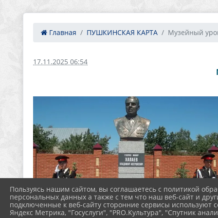
Главная
ПУШКИНСКАЯ КАРТА
Музейный урок
17.11.2025 06:54
Пользуясь нашим сайтом, вы соглашаетесь с политикой обра
персональных данных а также с тем что наш веб-сайт и друг
подключенные к веб-сайту сторонние сервисы используют co
Яндекс Метрика, "Госуслуги", "PRO.Культура", "Спутник анали