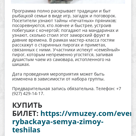
Программа полно раскрывает традиции и быт
рыбацкой семьи в виде игр, загадок и поговорок.
Посетители узнают тайны «печатных» пряников;
посоревнуются, кто ловчее и быстрее, устроив
побегушки с кочергой; погадают на мандаринах и
узнают, сколько стоил этот заморский фрукт в
давние времена. В рамках мастер-класса гостям
расскажут о старинных пирогах и приметах,
связанных с ними. Участники испекут «семейный»
пирог, которым непременно угостятся, запивая
душистым чаем из самовара, истопленного на
шишках.
Дата проведения мероприятия может быть
изменена в зависимости от набора группы.
Предварительная запись обязательна. Телефон: +7
(927) 429-14-17.
КУПИТЬ
БИЛЕТ:
https://vmuzey.com/even
rybackaya-semya-zimoy-
teshilas