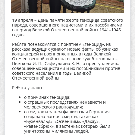
19 апреля – День памяти жертв геноцида советского
народа, совершенного нацистами и их пособниками
в период Великой Отечественной войны 1941–1945
годов.
Ребята познакомятся с понятием «геноцид», из
рассказа ведущих узнают новые факты об узниках
концлагерей и военнопленных в годы Великой
Отечественной войны на основе судеб тетюшан –
Цветкова И. П., Сафиуллина Х. Н., о преступлениях,
совершенных нацистами и их пособниками против
советского населения в годы Великой
Отечественной войны.
Ребята узнают:
о причинах геноцида;
о страшных последствиях ненависти и
человеческого равнодушия;
о том, как и зачем фашистская Германия
создавала лагеря смерти, такие как
«Бухенвальд», «Освенцим», «Дахау»,
«Равенсбрюк», в застенках которых были
уничтожены миллионы людей.