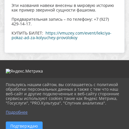
Эти названия навеки внесены в мировую историю
как пример звериной сущности фашизма.
Предварительная запись – по телефону: +7 (927)
429-14-17.
КУПИТЬ БИЛЕТ:
https://vmuzey.com/event/lekciya-
pokaz-ad-za-kolyuchey-provolokoy
Пользуясь нашим сайтом, вы соглашаетесь с политикой
2026 г. muzeitet.ru
обработки персональных данных а также с тем что наш
Вход
веб-сайт и другие подключенные к веб-сайту сторонние
Карта сайта
сервисы используют cookies такие как Яндекс Метрика,
Политика обработки персональных данных
"Госуслуги", "PRO.Культура", "Спутник аналитика".
Подробнее
Сделано на KubCMS
Разработка и поддержка
Подтверждаю