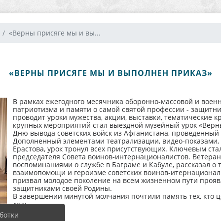
«Верны присяге мы и вы...
«ВЕРНЫ ПРИСЯГЕ МЫ И ВЫПОЛНЕН ПРИКАЗ»
В рамках ежегодного месячника оборонно-массовой и военн
патриотизма и памяти о самой святой профессии - защитни
проводит уроки мужества, акции, выставки, тематические к
крупных мероприятий стал выездной музейный урок «Верн
Дню вывода советских войск из Афганистана, проведенный
Дополненный элементами театрализации, видео-показами,
Ерастова, урок тронул всех присутствующих. Ключевым ст
председателя Совета воинов-интернационалистов. Ветеран
воспоминаниями о службе в Баграме и Кабуле, рассказал о 
взаимопомощи и героизме советских воинов-итернационали
призвал молодое поколение на всем жизненном пути проявл
защитниками своей Родины.
В завершении минутой молчания почтили память тех, кто
долг.
ботки