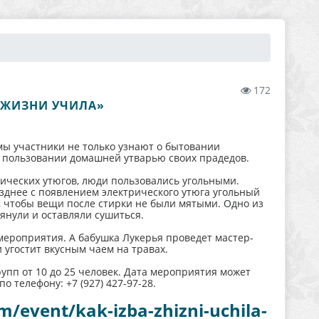
172
А ЖИЗНИ УЧИЛА»
ы участники не только узнают о бытовании
в пользовании домашней утварью своих прадедов.
трических утюгов, люди пользовались угольными.
озднее с появлением электрического утюга угольный
 чтобы вещи после стирки не были мятыми. Одно из
янули и оставляли сушиться.
мероприятия. А бабушка Лукерья проведет мастер-
 угостит вкусным чаем на травах.
пп от 10 до 25 человек. Дата мероприятия может
о телефону: +7 (927) 427-97-28.
m/event/kak-izba-zhizni-uchila-