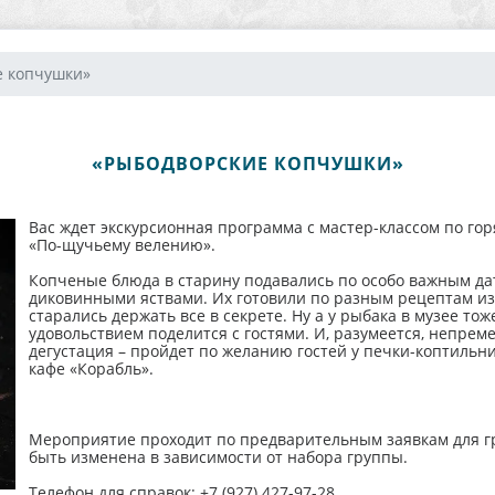
е копчушки»
«РЫБОДВОРСКИЕ КОПЧУШКИ»
Вас ждет экскурсионная программа с мастер-классом по г
«По-щучьему велению».
Копченые блюда в старину подавались по особо важным дат
диковинными яствами. Их готовили по разным рецептам из 
старались держать все в секрете. Ну а у рыбака в музее тож
удовольствием поделится с гостями. И, разумеется, непрем
дегустация – пройдет по желанию гостей у печки-коптильни
кафе «Корабль».
Мероприятие проходит по предварительным заявкам для гру
быть изменена в зависимости от набора группы.
Телефон для справок: +7 (927) 427-97-28.