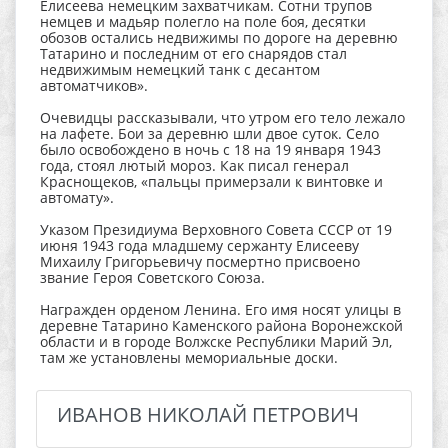
Елисеева немецким захватчикам. Сотни трупов
немцев и мадьяр полегло на поле боя, десятки
обозов остались недвижимы по дороге на деревню
Татарино и последним от его снарядов стал
недвижимым немецкий танк с десантом
автоматчиков».
Очевидцы рассказывали, что утром его тело лежало
на лафете. Бои за деревню шли двое суток. Село
было освобождено в ночь с 18 на 19 января 1943
года, стоял лютый мороз. Как писал генерал
Краснощеков, «пальцы примерзали к винтовке и
автомату».
Указом Президиума Верховного Совета СССР от 19
июня 1943 года младшему сержанту Елисееву
Михаилу Григорьевичу посмертно присвоено
звание Героя Советского Союза.
Награжден орденом Ленина. Его имя носят улицы в
деревне Татарино Каменского района Воронежской
области и в городе Волжске Республики Марий Эл,
там же установлены мемориальные доски.
ИВАНОВ НИКОЛАЙ ПЕТРОВИЧ