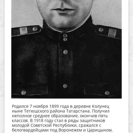
Родился 7 ноября 1899 года в деревне Колунец
ныне Тетюшского района Татарстана. Получил
неполное среднее образование, окончив пять
классов. В 1918 году стал в ряды защитников
молодой Советской Республики, сражался с
белогвардейцами под Воронежем и Царицыном.