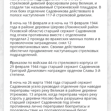
стрелковой дивизий форсировали реку Великая, и
создали так называемый Стрежневский плацдарм. В
этих боях отделение Садовникова действовало в
полосе наступления 117-й стрелковой дивизии.
В ночь на 18 февраля и в ночь на 19 февраля 1944
года в районе деревни Шерово (Локнянский район
Псковской области) старший сержант Садовников
под огнем противника вместе с отделением
проделал 2 прохода во вражеских минных полях и в
проволочном заграждении, снял 12
противотанковых мин. Своими действиями
обеспечил продвижение наступающих стрелковых
подразделений.
П
риказом по войскам 44-го стрелкового корпуса от
29 февраля 1944 года старший сержант Садовников
Григорий Данилович награжден орденом Славы 3-й
степени.
В ночь на 26 марта 1944 года старший сержант
Садовников усело руководил отделение при наводке
переправы через реку Великая в районе деревни
Угрюмово. 13 апреля, когда переправа через реку
Сороть у деревни Носово была разрушена врагом,
старший сержант Садовников под огнем
противника лично переправил боеприпасы и
продовольствие на противоположный берег.