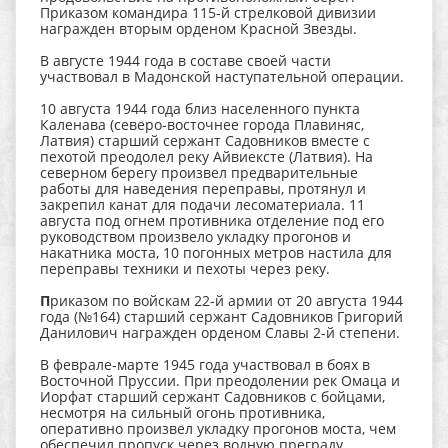
Приказом командира 115-й стрелковой дивизии
награжден вторым орденом Красной Звезды.
В августе 1944 года в составе своей части
участвовал в Мадонской наступательной операции.
10 августа 1944 года близ населенного пункта
Каленава (северо-восточнее города Плавиняс,
Латвия) старший сержант Садовников вместе с
пехотой преодолел реку Айвиексте (Латвия). На
северном берегу произвел предварительные
работы для наведения переправы, протянул и
закрепил канат для подачи лесоматериала. 11
августа под огнем противника отделение под его
руководством произвело укладку прогонов и
накатника моста, 10 погонных метров настила для
переправы техники и пехоты через реку.
П
риказом по войскам 22-й армии от 20 августа 1944
года (№164) старший сержант Садовников Григорий
Данилович награжден орденом Славы 2-й степени.
В феврале-марте 1945 года участвовал в боях в
Восточной Пруссии. При преодолении рек Омаца и
Иорфат старший сержант Садовников с бойцами,
несмотря на сильный огонь противника,
оперативно произвел укладку прогонов моста, чем
обеспечил пропуск через водную преграду