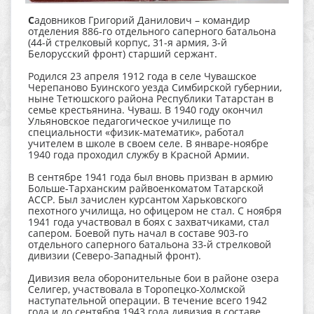
С
адовников Григорий Данилович – командир
отделения 886-го отдельного саперного батальона
(44-й стрелковый корпус, 31-я армия, 3-й
Белорусский фронт) старший сержант.
Родился 23 апреля 1912 года в селе Чувашское
Черепаново Буинского уезда Симбирской губернии,
ныне Тетюшского района Республики Татарстан в
семье крестьянина. Чуваш. В 1940 году окончил
Ульяновское педагогическое училище по
специальности «физик-математик», работал
учителем в школе в своем селе. В январе-ноябре
1940 года проходил службу в Красной Армии.
В сентябре 1941 года был вновь призван в армию
Больше-Тарханским райвоенкоматом Татарской
АССР. Был зачислен курсантом Харьковского
пехотного училища, но офицером не стал. С ноября
1941 года участвовал в боях с захватчиками, стал
сапером. Боевой путь начал в составе 903-го
отдельного саперного батальона 33-й стрелковой
дивизии (Северо-Западный фронт).
Дивизия вела оборонительные бои в районе озера
Селигер, участвовала в Торопецко-Холмской
наступательной операции. В течение всего 1942
года и до сентября 1943 года дивизия в составе