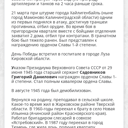
артиллерии и танков на 2 часа раньше срока.
21 марта при штурме города Хайлигенбайль (ныне
город Мамоново Калининградской области) одним
из первых поднялся в атаку, достигнув траншеи
противника, отбил орудие. Во время боя в
пригородном квартале вместе с бойцами отделения
захватил 2 дома, отбил три контратаки. В гранатном
бою был тяжело ранен. Был представлен к
награждению орденом Славы 1-й степени.
День Победы встретил в госпитале в городе Луза
Кировской обалсти.
У
казом Президиума Верховного Совета СССР от 29
июня 1945 года старший сержант
Садовников
Григорий Данилович
награжден орденом Славы 1-
й степени. Стал полным кавалером ордена Славы.
В августе 1945 года был демобилизован.
Вернулся на родину, преподавал в сельской школе.
Какое-то время жил в Жарковском районе Тверской
области. В 1960-годы переехал к брату в село Новая
Ильинка (Ачинский район Красноярского края).
Работал бригадиром слесарей в совхозе
«Ястребовский». В 1987 году переехал в город
Тюмень, где жила дочь, получил квартиру.