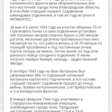
Калининского фронта вела оборонительные бои
юго-восточнее города Холм (Новгородская область).
В этих боях старший сержант Садовников
командовал отделением, в том же году вступил в
ВКП(б)/КПСС.
28 мая и 6 июня 1943 года на участке обороны 73-го
стрелкового полка со свои отделением установил
400 погонных метров спирали Бруно и 200 метров
рогаток, несколько десятков противопехотных мин.
Несмотря на то, что работа велась в 50-70 метрах по
позиций противника и под постоянным огнем,
группа потерь не имела. Лично вынес из под огня
раненого бойца соседнего отделения. В июне
получил первую боевую награду – орден Красной
Звезды.
В октябре 1943 года на базе батальона был
сформирован 886-го отдельный саперный
батальона корпусного подчинения, в его составе
старший сержант Садовников прошел до конца
войны. Воевал на Калининском, 2-м Прибалтийском
и 3-м Белорусском фронтах.
В январе-феврале 1944 года участвовал в
Старорусско-Новоржевской операции,
освобождении города Холм. Продолжая
наступление, подразделения 115-я и 33-й