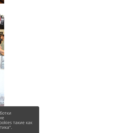
ботки
ие
okies такие как
тика".