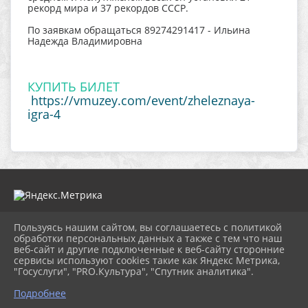
рекорд мира и 37 рекордов СССР.
По заявкам обращаться 89274291417 - Ильина
Надежда Владимировна
КУПИТЬ БИЛЕТ
https://vmuzey.com/event/zheleznaya-
igra-4
Пользуясь нашим сайтом, вы соглашаетесь с политикой
2026 г. muzeitet.ru
обработки персональных данных а также с тем что наш
Вход
веб-сайт и другие подключенные к веб-сайту сторонние
Карта сайта
сервисы используют cookies такие как Яндекс Метрика,
Политика обработки персональных данных
"Госуслуги", "PRO.Культура", "Спутник аналитика".
Подробнее
Сделано на KubCMS