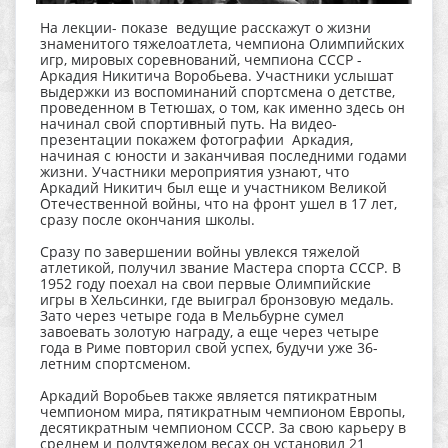
На лекции- показе ведущие расскажут о жизни
знаменитого тяжелоатлета, чемпиона Олимпийских
игр, мировых соревнований, чемпиона СССР -
Аркадия Никитича Воробьева. Участники услышат
выдержки из воспоминаний спортсмена о детстве,
проведенном в Тетюшах, о том, как именно здесь он
начинал свой спортивный путь. На видео-
презентации покажем фотографии Аркадия,
начиная с юности и заканчивая последними годами
жизни. Участники мероприятия узнают, что
Аркадий Никитич был еще и участником Великой
Отечественной войны, что на фронт ушел в 17 лет,
сразу после окончания школы.
Сразу по завершении войны увлекся тяжелой
атлетикой, получил звание Мастера спорта СССР. В
1952 году поехал на свои первые Олимпийские
игры в Хельсинки, где выиграл бронзовую медаль.
Зато через четыре года в Мельбурне сумел
завоевать золотую награду, а еще через четыре
года в Риме повторил свой успех, будучи уже 36-
летним спортсменом.
Аркадий Воробьев также является пятикратным
чемпионом мира, пятикратным чемпионом Европы,
десятикратным чемпионом СССР. За свою карьеру в
среднем и полутяжелом весах он установил 21