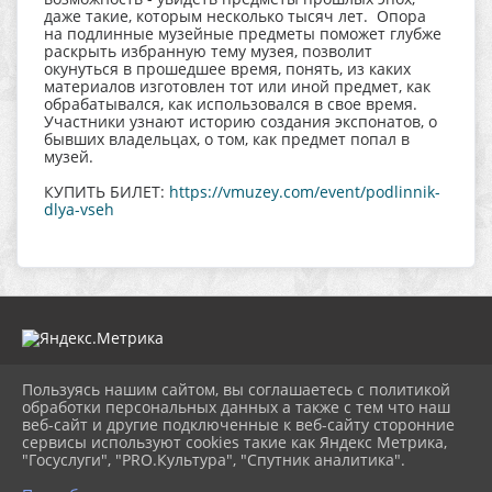
даже такие, которым несколько тысяч лет. Опора
на подлинные музейные предметы поможет глубже
раскрыть избранную тему музея, позволит
окунуться в прошедшее время, понять, из каких
материалов изготовлен тот или иной предмет, как
обрабатывался, как использовался в свое время.
Участники узнают историю создания экспонатов, о
бывших владельцах, о том, как предмет попал в
музей.
КУПИТЬ БИЛЕТ:
https://vmuzey.com/event/podlinnik-
dlya-vseh
Пользуясь нашим сайтом, вы соглашаетесь с политикой
2026 г. muzeitet.ru
обработки персональных данных а также с тем что наш
Вход
веб-сайт и другие подключенные к веб-сайту сторонние
Карта сайта
сервисы используют cookies такие как Яндекс Метрика,
Политика обработки персональных данных
"Госуслуги", "PRO.Культура", "Спутник аналитика".