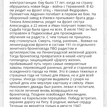
электростанции. Ему было 17 лет, когда на страну
обрушилась новая беда – война с Германией. В 42-
ом уходит на фронт отец – Николай Федорович.
Пулеметчик Авдонин погибает в первом же бою. На
оборонный завод в Ижевск призывают брата деда -
Тихона Алексеевича, уходит на фронт сестра
Александра, а 22 июня и Иван получает повестку.
Судьба тогда была одна на всех. В июле 1942 он был
отправлен в Подмосковье для прохождения
обучения на радиста. С чем только не пришлось
ему столкнуться. Смерть, голод, ранения… Воевал на
ленинградском фронте в составе 191-го отдельного
зенитного бронепоезда ПВО радистом и
артиллеристом, на Ленинградской железной дороге.
Тогда бронепоезд превратился в некий «летучий
голландец», защищавший «Дорогу жизни»,
пробивавший путь через самые невероятные
завалы, перевозящий раненых, детей и стариков из
осажденного города на Неве. Это 4 самых тяжелых и
страшных года не только для Ивана, но и для всей
страны. Иногда солдатам выдавали 2 сухаря на
целый день или мерзлую картошку и свёклу. Иван
Николаевич дважды был ранен, лежал в госпитале,
но после лечения вновь возвращался на
бронепоезд. Позднее освобождал Финляндию,
воевал на Карельском перешейке. Победу встретил,
охраняя дорогу на Ригу. В родные, милые сердцу
Тетюши он вернётся только в августе 1947.