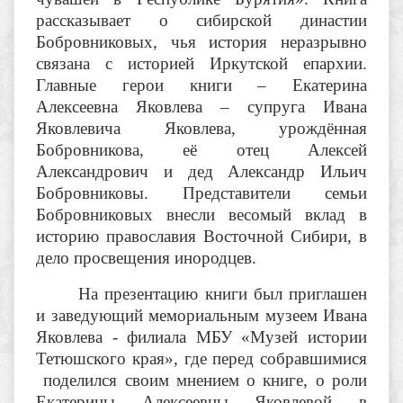
рассказывает о сибирской династии
Бобровниковых, чья история неразрывно
связана с историей Иркутской епархии.
Главные герои книги – Екатерина
Алексеевна Яковлева – супруга Ивана
Яковлевича Яковлева, урождённая
Бобровникова, её отец Алексей
Александрович и дед Александр Ильич
Бобровниковы. Представители семьи
Бобровниковых внесли весомый вклад в
историю православия Восточной Сибири, в
дело просвещения инородцев.
На презентацию книги был приглашен
и заведующий мемориальным музеем Ивана
Яковлева - филиала МБУ «Музей истории
Тетюшского края», где перед собравшимися
поделился своим мнением о книге, о роли
Екатерины Алексеевны Яковлевой в