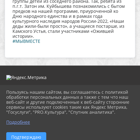
группы детей из соседнего района. Так, ребята из
п.г.т. Затон им. Куйбышева познакомились с бытом
предков на нашей программе, приуроченной ко
Дню народного единства и в рамках года
культурного наследия народов России-2022, «Наши
деды жили-были просто», а учащиеся постарше, из
Камского Устья, стали участниками «Ожившей
истории».
#МЫВМЕСТЕ
Пользуясь нашим сайтом, вы соглашаетесь с политикой
2026 г. muzeitet.ru
обработки персональных данных а также с тем что наш
Вход
веб-сайт и другие подключенные к веб-сайту сторонние
Карта сайта
сервисы используют cookies такие как Яндекс Метрика,
Политика обработки персональных данных
"Госуслуги", "PRO.Культура", "Спутник аналитика".
Подробнее
Сделано на KubCMS
Разработка и поддержка
Подтверждаю