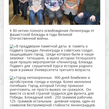
К 80-летию полного освобождения Ленинграда от
фашистской блокады в годы Великой
Отечественной войны.
В преддверии памятной даты в память о
подвиге граждан Ленинграда и советских солдат,
защищавших город, среди которых были и наши
земляки - тетюшане, в музее истории Тетюшского
края прошло мероприятие «Ленинград. Блокада.
Подвиг» для слушателей Курса истории родного
края в рамках Университета третьего возраста.
Город непокоренных. 900 дней бомбежек и
артобстрелов, голода и холода. Более миллиона
погибших. Город, который Гитлер приказал
уничтожить, не просто выжил, он сражался. Он
вместе со всей страной трудился для фронта, для
Победы. Блокадный хлеб - 250 граммов рабочим,
125 граммов остальным - дневная норма, один из
символов беспримерной стойкости ленинградцев.