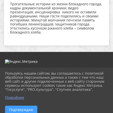
Трогательные истории из жизни блокадного города,
кадры документальной хроники, видео
презентация, инсценировка никого не оставили
равнодушными. Наши гости поделились и своими
историями. Минутой молчания почтили память
погибших ленинградцев, защитников города.
Угостились кусочком ржаного хлеба – символом
блокадного хлеба.
Пользуясь нашим сайтом, вы соглашаетесь с политикой
2026 г. muzeitet.ru
обработки персональных данных а также с тем что наш
Вход
веб-сайт и другие подключенные к веб-сайту сторонние
Карта сайта
сервисы используют cookies такие как Яндекс Метрика,
Политика обработки персональных данных
"Госуслуги", "PRO.Культура", "Спутник аналитика".
Подробнее
Сделано на KubCMS
Разработка и поддержка
Подтверждаю