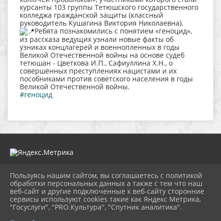
курсанты 103 группы Тетюшского государственного
колледжа гражданской защиты (классный
руководитель Кушагина Виктория Николаевна).
Ребята познакомились с понятием «геноцид»,
из рассказа ведущих узнали новые факты об
узниках концлагерей и военнопленных в годы
Великой Отечественной войны на основе судеб
тетюшан - Цветкова И.П., Сафиуллина Х.Н., о
совершённых преступлениях нацистами и их
пособниками против советского населения в годы
Великой Отечественной войны.
#геноцид
Пользуясь нашим сайтом, вы соглашаетесь с политикой
2026 г. muzeitet.ru
обработки персональных данных а также с тем что наш
Вход
веб-сайт и другие подключенные к веб-сайту сторонние
Карта сайта
сервисы используют cookies такие как Яндекс Метрика,
Политика обработки персональных данных
"Госуслуги", "PRO.Культура", "Спутник аналитика".