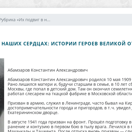
Рубрика «Их подвиг в н...
В НАШИХ СЕРДЦАХ: ИСТОРИИ ГЕРОЕВ ВЕЛИКОЙ 
Абамзаров Константин Александрович
Абамзаров Константин Александрович родился 10 мая 1909 
Рано лишился матери и, будучи старшим в семье, в 10 лет с
Москвы, где попал в детский дом. Там он окончил семилет
работал слесарем на ткацкой фабрике в Московской области
Призван в армию, служил в Ленинграде, часто бывал на Ки
достопримечательности города и пригородов, в т. ч. увид
Екатерининском дворце.
В августе 1941 года призван на фронт. Прошёл подготовку 
ранение и контузию в первом бою в тылу врага. Лечился в г
Махачкалы и Ташкента. После отпуска вновь призван — слу