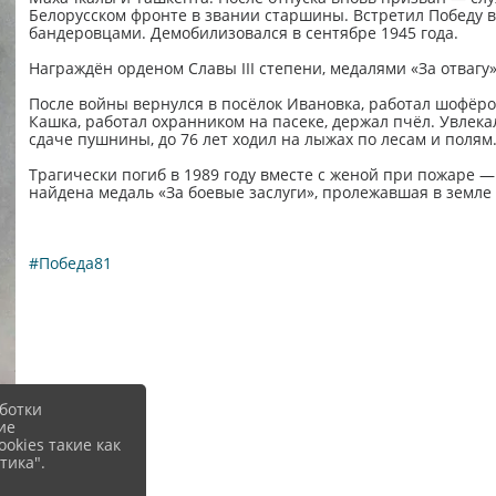
Белорусском фронте в звании старшины. Встретил Победу в 
бандеровцами. Демобилизовался в сентябре 1945 года.
Награждён орденом Славы III степени, медалями «За отвагу»
После войны вернулся в посёлок Ивановка, работал шофёро
Кашка, работал охранником на пасеке, держал пчёл. Увлек
сдаче пушнины, до 76 лет ходил на лыжах по лесам и полям
Трагически погиб в 1989 году вместе с женой при пожаре —
найдена медаль «За боевые заслуги», пролежавшая в земле 
#Победа81
ботки
ие
okies такие как
тика".