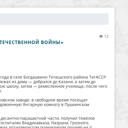
12
ОТЕЧЕСТВЕННОЙ ВОЙНЫ»
года в селе Богдашкино Тетюшского района ТатАССР.
бежал из дома — добрался до Казани, а затем до
нюю школу, затем — ремесленное училище, после чего
.
ровском заводе; в свободное время посещал
ел довоенную Янтарную комнату в Пушкинском
в десантно‑парашютной части, получил тяжёлое
оспиталях Владикавказа, Назрани, Грозного,
жил артиллеристом (командиром орудия) на II