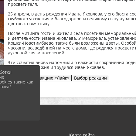
просветителя.
25 апреля, в день рождения Ивана Яковлева, у его бюста со
глубокого уважения и благодарности великому сыну чуваш
цветов к памятнику.
После митинга гости и жители села посетили мемориальны
и деятельности Ивана Яковлева. У мемориала, установленн
Кошки-Новотимбаево, также были возложены цветы. Особой
часовни, возведённой на месте дома, где родился просвети
духовной связи поколений.
Эти события вновь напомнили о важности сохранения родно
того, ради чего жил и трудился Иван Яковлев.
ботки
ие
Отправить реакцию «Лайк»
Выбор реакции
okies такие как
тика".
Карта сайта