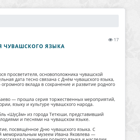
17
НЯ ЧУВАШСКОГО ЯЗЫКА
ося просветителя, основоположника чувашской
льная дата тесно связана с Днём чувашского языка,
о огромного вклада в сохранение и развитие родного
баево — прошла серия торжественных мероприятий,
ории, языку и культуре чувашского народа.
бль «Шуçăм» из города Тетюши, представивший
одиями и песнями на чувашском языке.
ие, посвящённое Дню чувашского языка. С
ий мемориальным музеем Ивана Яковлева —
рассказал о значении родного языка и наследии