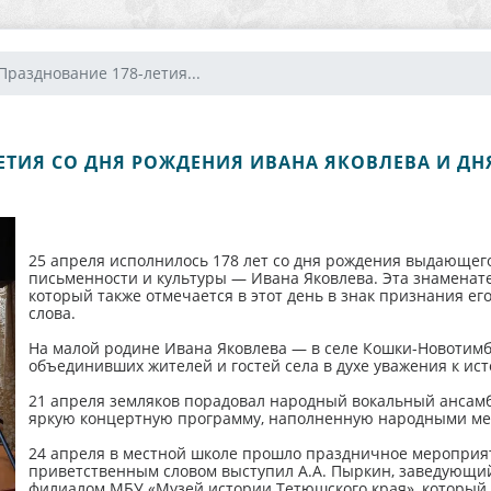
Празднование 178-летия...
ЕТИЯ СО ДНЯ РОЖДЕНИЯ ИВАНА ЯКОВЛЕВА И Д
25 апреля исполнилось 178 лет со дня рождения выдающег
письменности и культуры — Ивана Яковлева. Эта знаменате
который также отмечается в этот день в знак признания ег
слова.
На малой родине Ивана Яковлева — в селе Кошки-Новотим
объединивших жителей и гостей села в духе уважения к ист
21 апреля земляков порадовал народный вокальный ансам
яркую концертную программу, наполненную народными мел
24 апреля в местной школе прошло праздничное мероприят
приветственным словом выступил А.А. Пыркин, заведующ
филиалом МБУ «Музей истории Тетюшского края», который 